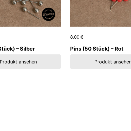
lärer Preis:
Preis:
8.00 €
Regulärer Preis:
Stück) – Silber
Pins (50 Stück) – Rot
Produkt ansehen
Produkt ansehe