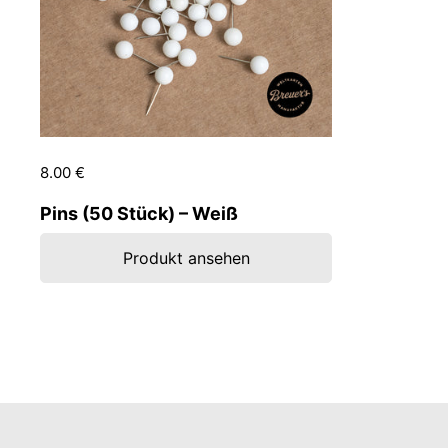
Preis:
8.00 €
Regulärer Preis:
Pins (50 Stück) – Weiß
Produkt ansehen