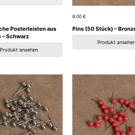
Preis:
8.00 €
Regulärer Preis:
che Posterleisten aus
Pins (50 Stück) – Bronz
) – Schwarz
Produkt ansehe
Produkt ansehen