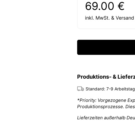
Regulärer Preis:
Preis:
69.00 €
inkl. MwSt. & Versand
Produktions- & Liefer
Standard: 7-9 Arbeitsta
*Priority: Vorgezogene Ex
Produktionsprozesse. Die
Lieferzeiten außerhalb Deu