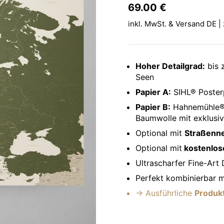
Preis:
69.00 €
Regulärer P
inkl. MwSt. & Versand DE | 
Hoher Detailgrad:
bis z
Seen
Papier A:
SIHL® Poster
Papier B:
Hahnemühle® 
Baumwolle mit exklusiv
Optional mit
Straßenn
Optional mit
kostenlose
Ultrascharfer Fine-Art
Perfekt kombinierbar m
→ Ausführliche
Produkt