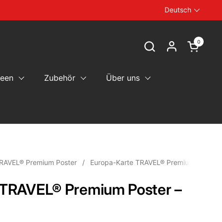
Deutsch
Sprache
0
Warenkor
deen
Zubehör
Über uns
TRAVEL® Premium Poster
/
Europa-Karte TRAVEL® Premium Poster –
 TRAVEL® Premium Poster –