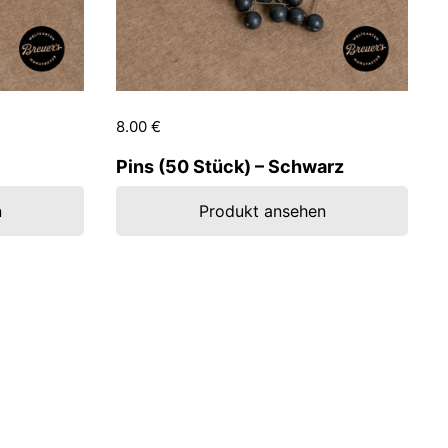
Preis:
8.00 €
Regulärer Preis:
Pins (50 Stück) – Schwarz
n
Produkt ansehen