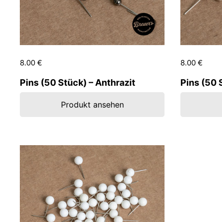
Preis:
8.00 €
Regulärer Preis:
Preis:
8.00 €
Regu
Pins (50 Stück) – Anthrazit
Pins (50 
Produkt ansehen