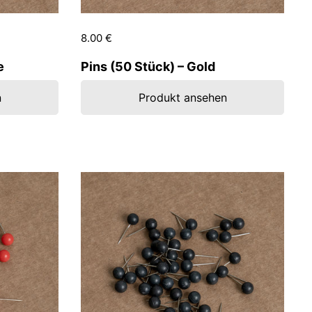
Preis:
8.00 €
Regulärer Preis:
e
Pins (50 Stück) – Gold
n
Produkt ansehen