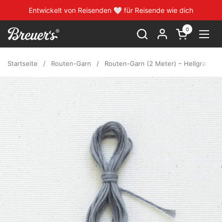
Zum Inhalt springen
Entwickelt von Reisenden 🤍 für Reisende wie dich
0
Warenkorb ö
Menü
Startseite
/
Routen-Garn
/
Routen-Garn (2 Meter) – Hellgrau