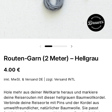
Vorherige Folie
Nächste Folie
Routen-Garn (2 Meter) – Hellgrau
Preis:
4.00 €
Regulärer Preis:
inkl. MwSt. & Versand DE | zzgl.
Versand INTL
Hole mehr aus deiner Weltkarte heraus und markiere
deine Reiserouten mit dieser hellgrauen Baumwollkordel.
Verbinde deine Reiseorte mit Pins und der Kordel aus
umweltfreundlicher, natürlicher Baumwolle. Sie passt