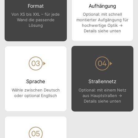
Format
Aufhängung
Von XS bis XXL – für jede
Optional: mit schnell
Wand die passende
montierter Aufgängung für
Lösung
hochwertige Optik →
Details siehe unten
Sprache
Straßennetz
Wähle zwischen Deutsch
Optional: mit einem Netz
oder optional Englisch
aus Hauptstraßen →
Details siehe unten