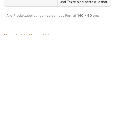
und Texte sind perfekt lesbar.
Alle Produktabbildungen zeigen das Format
140 x 90 cm.
Produkt-Spezifikationen
Materialien & Vorteile
Nach
OBEN
Grundplatte *
Robuste Alu-Dibond-
Platte in 3 mm Stärke
(Verbundmaterial Alu-
Dibond besteht aus zwei
dünnen Aluminiumplatten,
die einen Polyethylen-
Kern in Schwarz
umschließen)
Vorteile: