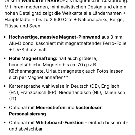
Unsere
Weltkarte TRAVEL®
als magnetische Ausführung.
Mit ihrem modernen, minimalistischen Design und einem
hohen Detailgrad zeigt die Weltkarte alle Ländernamen +
Hauptstädte + bis zu 2.600 Orte + Nationalparks, Berge,
Flüsse und Seen.
Hochwertige, massive Magnet-Pinnwand
aus 3 mm
Alu-Dibond, kaschiert mit magnethaftender Ferro-Folie
+ UV-Schutz matt
Hohe Magnethaftung:
hält auch größere,
handelsübliche Magnete bis ca. 70 g (z.B.
Küchenmagnete, Urlaubsmagnete); auch Fotos lassen
sich per Magnet anheften**
Kartensprache wahlweise in Deutsch (DE), Englisch
(EN), Französisch (FR), Niederländisch (NL), Italienisch
(IT)
Optional mit
Meerestiefen
und
kostenloser
Personalisierung
Optional mit
Whiteboard-Funktion
– einfach beschreib-
und abwischbar