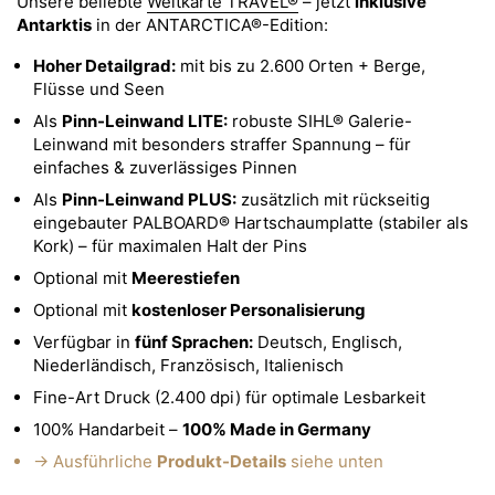
Unsere beliebte
Weltkarte TRAVEL®
– jetzt
inklusive
Antarktis
in der ANTARCTICA®-Edition:
Hoher Detailgrad:
mit bis zu 2.600 Orten + Berge,
Flüsse und Seen
Als
Pinn-Leinwand LITE:
robuste SIHL® Galerie-
Leinwand mit besonders straffer Spannung – für
einfaches & zuverlässiges Pinnen
Als
Pinn-Leinwand PLUS:
zusätzlich mit rückseitig
eingebauter PALBOARD® Hartschaumplatte (stabiler als
Kork) – für maximalen Halt der Pins
Optional mit
Meerestiefen
Optional mit
kostenloser Personalisierung
Verfügbar in
fünf Sprachen:
Deutsch, Englisch,
Niederländisch, Französisch, Italienisch
Fine-Art Druck (2.400 dpi) für optimale Lesbarkeit
100% Handarbeit –
100% Made in Germany
→ Ausführliche
Produkt-Details
siehe unten